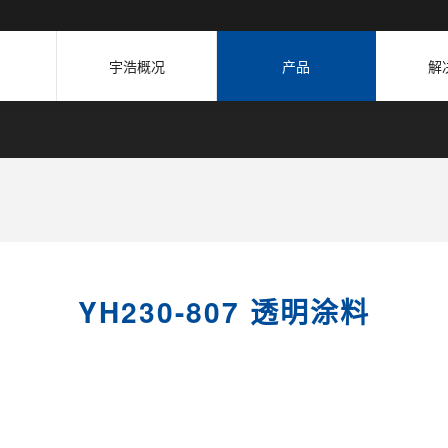
宇浩概况
产品
解
YH230-807 透明涂料